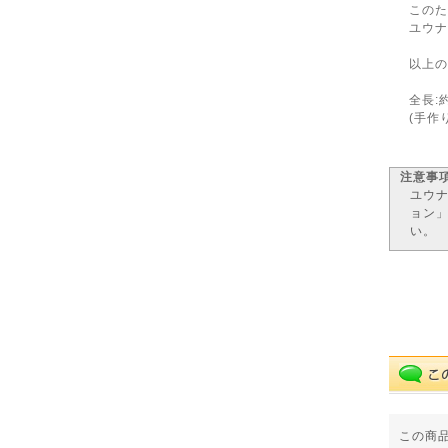
この
ユウ
以上
全長:約
(手作
注意事
ユウ
ョン
い。
この商