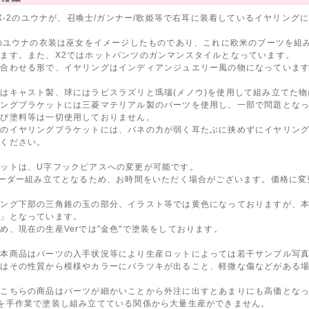
X/X-2のユウナが、召喚士/ガンナー/歌姫等で右耳に装着しているイヤリング
Xのユウナの衣装は巫女をイメージしたものであり、これに欧米のブーツを組
ます。また、X2ではホットパンツのガンマンスタイルとなっています。
に合わせる形で、イヤリングはインディアンジュエリー風の物になっていま
はキャスト製、球にはラピスラズリと瑪瑙(メノウ)を使用して組み立てた
リングブラケットには三菱マテリアル製のパーツを使用し、一部で問題とな
及び塗料等は一切使用しておりません。
製のイヤリングブラケットには、バネの力が弱く耳たぶに挟めずにイヤリン
意ください。
ケットは、U字フックピアスへの変更が可能です。
オーダー組み立てとなるため、お時間をいただく場合がございます。価格に
ング下部の三角錐の玉の部分、イラスト等では黄色になっておりますが、本
金」となっています。
め、現在の生産Verでは"金色"で塗装をしております。
、本商品はパーツの入手状況等により生産ロットによっては若干サンプル写
石はその性質から模様やカラーにバラツキが出ること、軽微な傷などがある
、こちらの商品はパーツが細かいことから外注に出すとあまりにも高価となっ
を手作業で塗装し組み立てている関係から大量生産ができません。