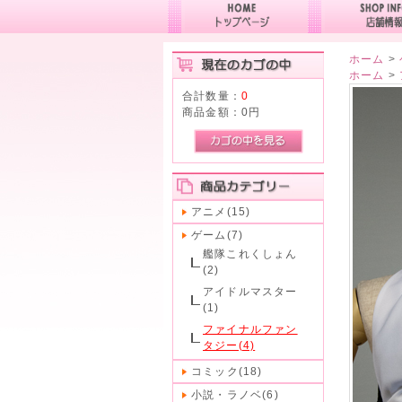
ホーム
>
ホーム
>
合計数量：
0
商品金額：
0円
アニメ(15)
ゲーム(7)
艦隊これくしょん
(2)
アイドルマスター
(1)
ファイナルファン
タジー(4)
コミック(18)
小説・ラノベ(6)