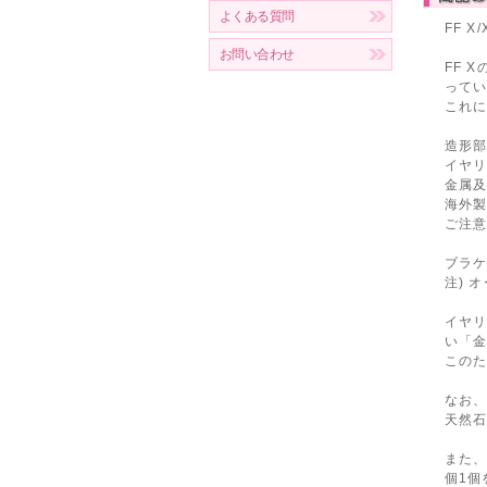
よくある質問
FF 
お問い合わせ
FF 
ってい
これ
造形部
イヤ
金属
海外
ご注
ブラ
注) 
イヤリ
い「
このた
なお
天然
また
個1個