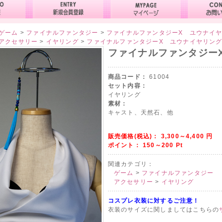
ゲーム
>
ファイナルファンタジー
>
ファイナルファンタジーX ユウナイ
アクセサリー
>
イヤリング
>
ファイナルファンタジーX ユウナイヤリン
ファイナルファンタジー
商品コード：
61004
セット内容：
イヤリング
素材：
キャスト、天然石、他
販売価格(税込)：
3,300～4,400
円
ポイント：
150～200
Pt
関連カテゴリ：
ゲーム
>
ファイナルファンタジー
アクセサリー
>
イヤリング
コスプレ衣装に対するご注意！
衣装のサイズに関しましてはこちらの